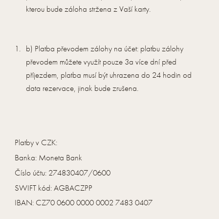
kterou bude záloha stržena z Vaší karty.
b) Platba převodem zálohy na účet: platbu zálohy
převodem můžete využít pouze 3a více dní před
příjezdem, platba musí být uhrazena do 24 hodin od
data rezervace, jinak bude zrušena.
Platby v CZK:
Banka: Moneta Bank
Číslo účtu: 274830407/0600
SWIFT kód: AGBACZPP
IBAN: CZ70 0600 0000 0002 7483 0407