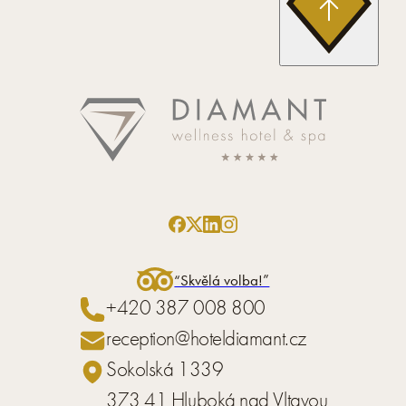
“Skvělá volba!”
+420 387 008 800
reception@hoteldiamant.cz
Sokolská 1339
373 41 Hluboká nad Vltavou