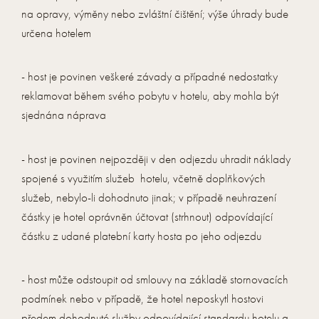
na opravy, výměny nebo zvláštní čištění; výše úhrady bude
určena hotelem
- host je povinen veškeré závady a případné nedostatky
reklamovat během svého pobytu v hotelu, aby mohla být
sjednána náprava
- host je povinen nejpozději v den odjezdu uhradit náklady
spojené s využitím služeb hotelu, včetně doplňkových
služeb, nebylo-li dohodnuto jinak; v případě neuhrazení
částky je hotel oprávněn účtovat (strhnout) odpovídající
částku z udané platební karty hosta po jeho odjezdu
- host může odstoupit od smlouvy na základě stornovacích
podmínek nebo v případě, že hotel neposkytl hostovi
předem dohodnuté služby odpovídající standardu hotelu a