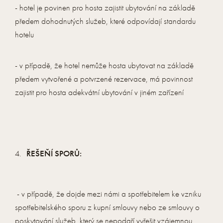
- hotel je povinen pro hosta zajistit ubytování na základě
předem dohodnutých služeb, které odpovídají standardu
hotelu
- v případě, že hotel nemůže hosta ubytovat na základě
předem vytvořené a potvrzené rezervace, má povinnost
zajistit pro hosta adekvátní ubytování v jiném zařízení
ŘEŠEŇÍ SPORŮ:
- v případě, že dojde mezi námi a spotřebitelem ke vzniku
spotřebitelského sporu z kupní smlouvy nebo ze smlouvy o
poskytování služeb, který se nepodaří vyřešit vzájemnou