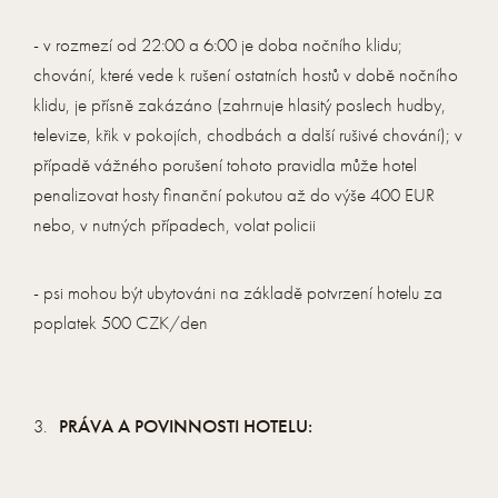
- v rozmezí od 22:00 a 6:00 je doba nočního klidu;
chování, které vede k rušení ostatních hostů v době nočního
klidu, je přísně zakázáno (zahrnuje hlasitý poslech hudby,
televize, křik v pokojích, chodbách a další rušivé chování); v
případě vážného porušení tohoto pravidla může hotel
penalizovat hosty finanční pokutou až do výše 400 EUR
nebo, v nutných případech, volat policii
- psi mohou být ubytováni na základě potvrzení hotelu za
poplatek 500 CZK/den
PRÁVA A POVINNOSTI HOTELU: