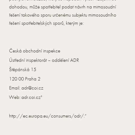
dohodou, může spotřebitel podat návrh na mimosoudní
řešení takového sporu určenému subjektu mimosoudního
řešení spotřebitelských sporů, kterým je:
Česká obchodní inspekce
Ústřední inspektorát – oddělení ADR
Štěpánská 15
120 00 Praha 2
Email: adr@coi.cz
Web: adr.coi.cz"
http://ec.europa.eu/consumers/odr/.“