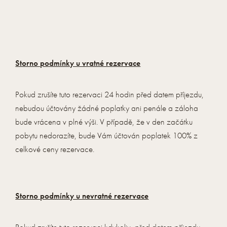
Storno podmínky u vratné rezervace
Pokud zrušíte tuto rezervaci 24 hodin před datem příjezdu,
nebudou účtovány žádné poplatky ani penále a záloha
bude vrácena v plné výši. V případě, že v den začátku
pobytu nedorazíte, bude Vám účtován poplatek 100% z
celkové ceny rezervace.
Storno podmínky u nevratné rezervace
Pokud zrušíte tuto rezervaci kdykoliv před datem příjezdu,