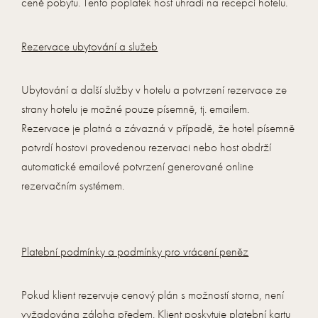
ceně pobytu. Tento poplatek host uhradí na recepci hotelu.
Rezervace ubytování a služeb
Ubytování a další služby v hotelu a potvrzení rezervace ze
strany hotelu je možné pouze písemně, tj. emailem.
Rezervace je platná a závazná v případě, že hotel písemně
potvrdí hostovi provedenou rezervaci nebo host obdrží
automatické emailové potvrzení generované online
rezervačním systémem.
Platební podmínky a podmínky pro vrácení peněz
Pokud klient rezervuje cenový plán s možností storna, není
vyžadována záloha předem. Klient poskytuje platební kartu