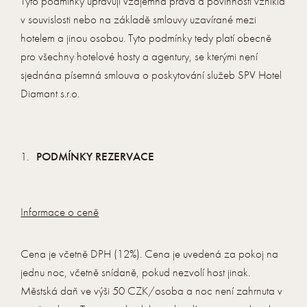
Tyto podmínky upravují vzájemná práva a povinnosti vzniklá
v souvislosti nebo na základě smlouvy uzavírané mezi
hotelem a jinou osobou. Tyto podmínky tedy platí obecně
pro všechny hotelové hosty a agentury, se kterými není
sjednána písemná smlouva o poskytování služeb SPV Hotel
Diamant s.r.o.
PODMÍNKY REZERVACE
Informace o ceně
Cena je včetně DPH (12%). Cena je uvedená za pokoj na
jednu noc, včetně snídaně, pokud nezvolí host jinak.
Městská daň ve výši 50 CZK/osoba a noc není zahrnuta v