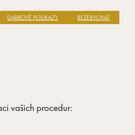
DÁRKOVÉ POUKAZY
REZERVOVAT
aci vašich procedur: