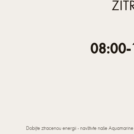
ZÍT
08:00-
Dobijte ztracenou energii - navštivte naše Aquamarin