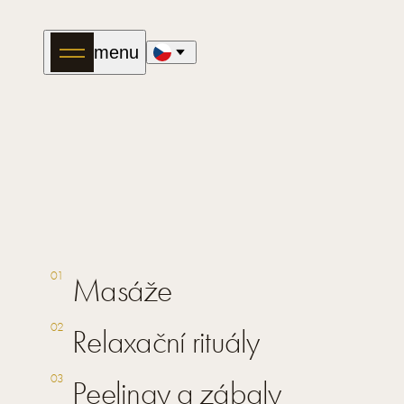
menu
01
Masáže
02
Relaxační rituály
03
Peelingy a zábaly